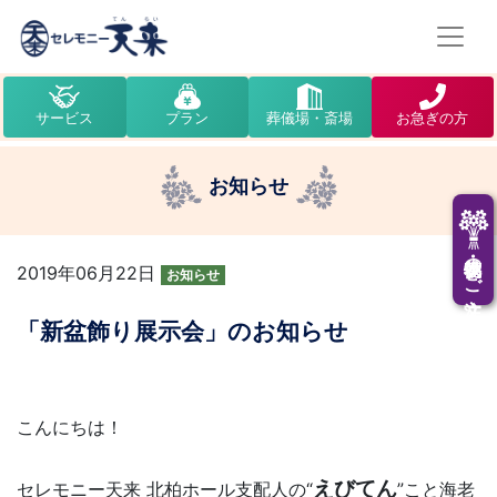
サービス
プラン
葬儀場・斎場
お急ぎの方
お知らせ
供花・供物のご注文
2019年06月22日
お知らせ
「新盆飾り展示会」のお知らせ
こんにちは！
えびてん
セレモニー天来 北柏ホール支配人の“
”こと海老