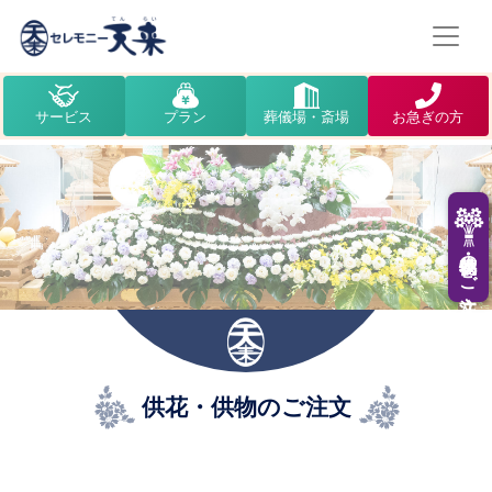
サービス
プラン
葬儀場・斎場
お急ぎの方
供花・供物のご注文
供花・供物のご注文