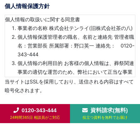
個人情報保護方針
個人情報の取扱いに関する同意書
事業者の名称 株式会社テンライ(旧株式会社茶の八)
個人情報保護管理者の職名、名前と連絡先 管理者職
名：営業部長 所属部署：野口英一 連絡先： 0120-
343-444
個人情報の利用目的 お客様の個人情報は、葬祭関連
事業の適切な運営のため、弊社において正当な事業
遂行の範囲内で利用いたします。具体的には以下の
当サイトはSSLを採用しており、送信される内容はすべて
通りとなります。 〈1〉お客様からの各種お問い合
暗号化されます。
わせの対応のため 〈2〉当社の提供するサービス、
個人情報の取り扱いに同意する
必須
イベント、商品の案内及び販売のため 〈3〉当社の
0120-343-444
資料請求(無料)
提供する新商品・サービス・イベント等のご案内た
24時間365日 相談員がご対応
役立つ資料を無料でお届け
めのＤＭ発送、電話、訪問等のため
お支払い
個人情報の第三者への提供 ご希望のあるお客様には
合計金額：