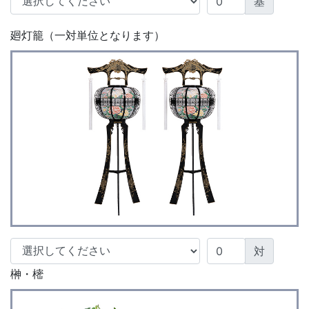
基
廻灯籠（一対単位となります）
対
榊・樒