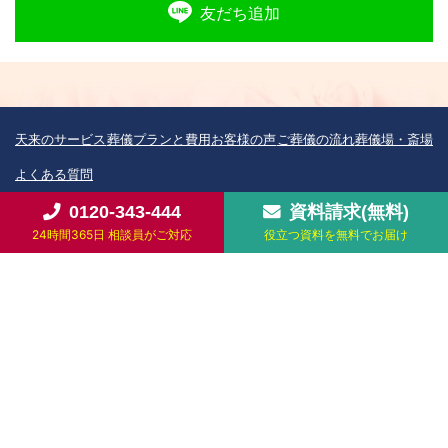
友だち追加
天来のサービス
葬儀プランと費用
お客様の声
ご葬儀の流れ
葬儀場・斎場
よくある質問
0120-343-444
資料請求(無料)
お知らせ
供花・供物のご注文
会社案内
お問い合わせ・資料請求
24時間365日 相談員がご対応
役立つ資料を無料でお届け
個人情報保護方針
テンライ
株式会社
(旧株式会社茶の八)
〒277-0913 千葉県柏市五條谷32-12 / tel 0120-343-444
Copyright © 2026 Tenlai Co.,Ltd. All rights reserved.