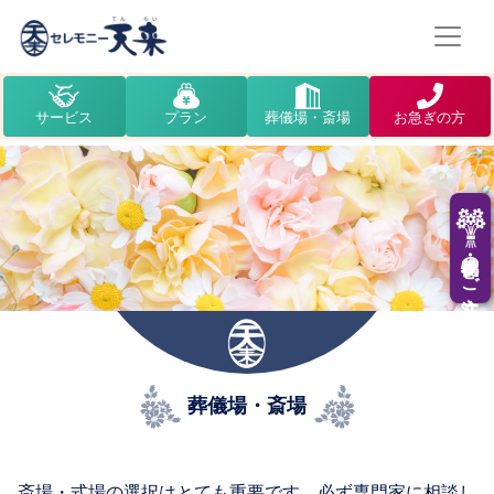
サービス
プラン
葬儀場・斎場
お急ぎの方
供花・供物のご注文
葬儀場・斎場
斎場・式場の選択はとても重要です。必ず専門家に相談し