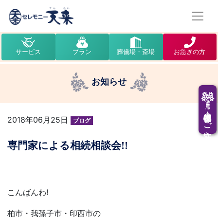
サービス
プラン
葬儀場・斎場
お急ぎの方
お知らせ
供花・供物のご注文
2018年06月25日
ブログ
専門家による相続相談会!!
こんばんわ!
柏市・我孫子市・印西市の