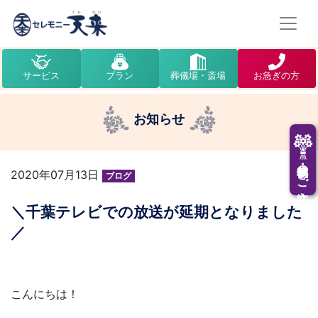
サービス
プラン
葬儀場・斎場
お急ぎの方
お知らせ
供花・供物のご注文
2020年07月13日
ブログ
＼千葉テレビでの放送が延期となりました
／
こんにちは！