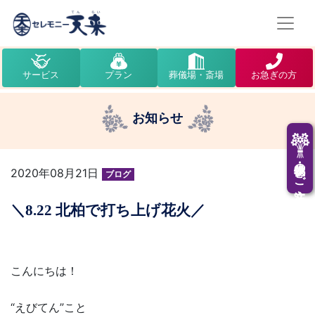
サービス
プラン
葬儀場・斎場
お急ぎの方
お知らせ
供花・供物のご注文
2020年08月21日
ブログ
＼8.22 北柏で打ち上げ花火／
こんにちは！
“えびてん”こと