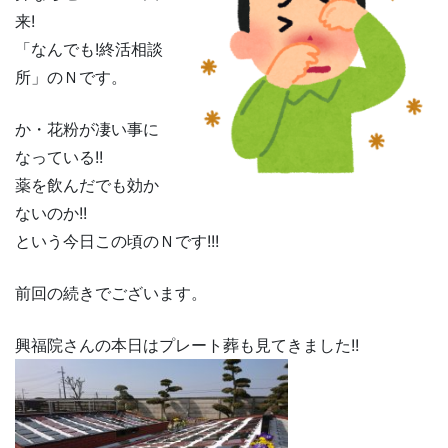
来!
「なんでも!終活相談
所」のＮです。
か・花粉が凄い事に
なっている!!
薬を飲んだでも効か
ないのか!!
という今日この頃のＮです!!!
前回の続きでございます。
興福院さんの本日はプレート葬も見てきました!!