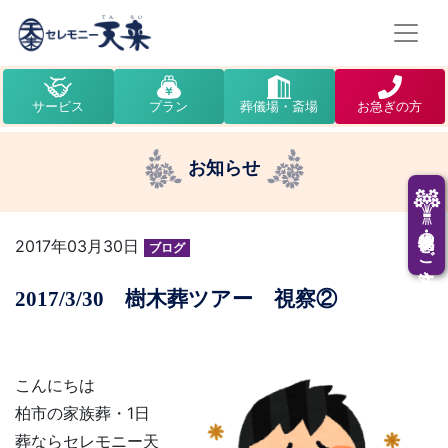
サービス
プラン
葬儀場・斎場
お急ぎの方
お知らせ
供花・供物のご注文
2017年03月30日
ブログ
2017/3/30 樹木葬ツアー 視察②
こんにちは
柏市の家族葬・1日
葬ならセレモニー天