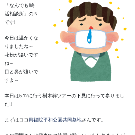
「なんでも!終
活相談所」のＮ
です!
今日は温かくな
りましたね～
花粉が凄いです
ね～
目と鼻が凄いで
すよ～
本日は5.12に行う樹木葬ツアーの下見に行って参りまし
た!!
まずはココ
興福院平和公園共同墓地
さんです。