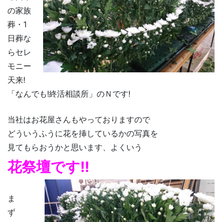
の家族
葬・1
日葬な
らセレ
モニー
天来!
「なんでも!終活相談所」のＮです!
当社はお花屋さんもやっておりますので
どういうふうに花を挿しているかの写真を
見てもらおうかと思います、よくいう
花祭壇です!!
ま
ず