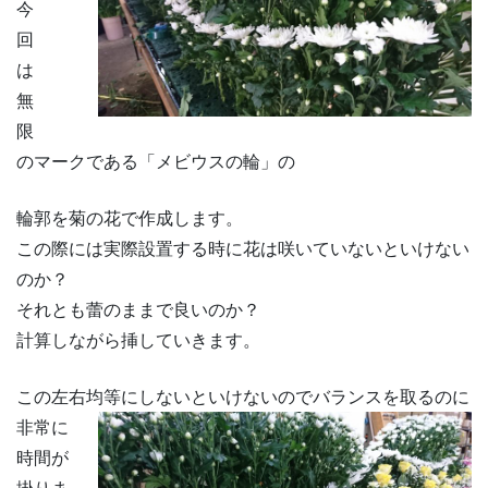
今
回
は
無
限
のマークである「メビウスの輪」の
輪郭を菊の花で作成します。
この際には実際設置する時に花は咲いていないといけない
のか？
それとも蕾のままで良いのか？
計算しながら挿していきます。
この左右均等にしないといけないのでバランスを取るのに
非常に
時間が