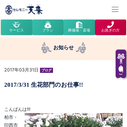
サービス
プラン
葬儀場・斎場
お急ぎの方
お知らせ
供花・供物のご注文
2017年03月31日
ブログ
2017/3/31 生花部門のお仕事!!
こんばんは!!!
柏市・
印西市