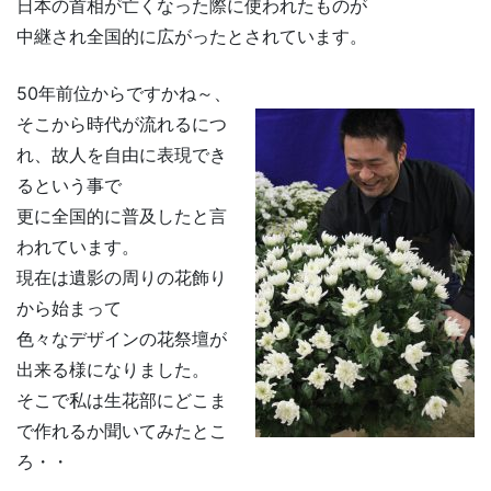
日本の首相が亡くなった際に使われたものが
中継され全国的に広がったとされています。
50年前位からですかね～、
そこから時代が流れるにつ
れ、故人を自由に表現でき
るという事で
更に全国的に普及したと言
われています。
現在は遺影の周りの花飾り
から始まって
色々なデザインの花祭壇が
出来る様になりました。
そこで私は生花部にどこま
で作れるか聞いてみたとこ
ろ・・