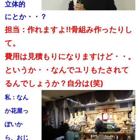
立体的
にとか・・？
担当：作れますよ!!骨組み作ったりし
て。
費用は見積もりになりますけど・・。
というか・・なんでユリもたされて
るんでしょうか？自分は(笑)
私：なん
か花屋っ
ぽいか
ら、おじ