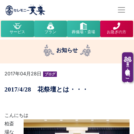
サービス
プラン
葬儀場・斎場
お急ぎの方
お知らせ
供花・供物のご注文
2017年04月28日
ブログ
2017/4/28 花祭壇とは・・・
こんにちは
柏斎
場な