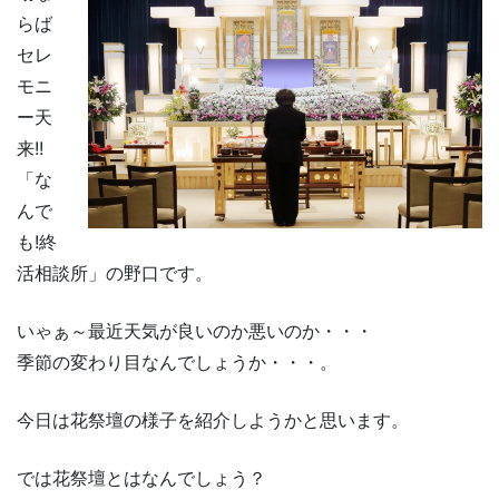
らば
セレ
モニ
ー天
来!!
「な
んで
も!終
活相談所」の野口です。
いゃぁ～最近天気が良いのか悪いのか・・・
季節の変わり目なんでしょうか・・・。
今日は花祭壇の様子を紹介しようかと思います。
では花祭壇とはなんでしょう？