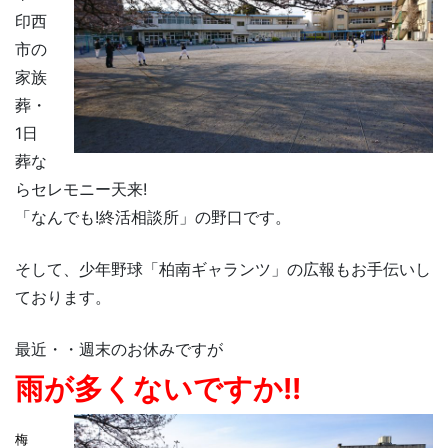
印西
市の
家族
葬・
1日
葬な
らセレモニー天来!
「なんでも!終活相談所」の野口です。
そして、少年野球「柏南ギャランツ」の広報もお手伝いし
ております。
最近・・週末のお休みですが
雨が多くないですか!!
梅