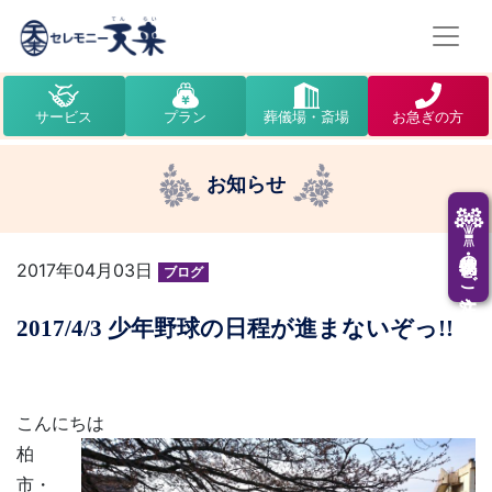
サービス
プラン
葬儀場・斎場
お急ぎの方
お知らせ
供花・供物のご注文
2017年04月03日
ブログ
2017/4/3 少年野球の日程が進まないぞっ!!
こんにちは
柏
市・