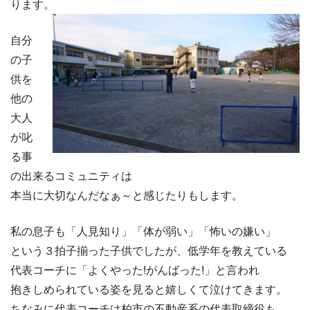
ります。
自分
の子
供を
他の
大人
が叱
る事
の出来るコミュニティは
本当に大切なんだなぁ～と感じたりもします。
私の息子も「人見知り」「体が弱い」「怖いの嫌い」
という３拍子揃った子供でしたが、低学年を教えている
代表コーチに「よくやった!がんばった!」と言われ
抱きしめられている姿を見ると嬉しくて泣けてきます。
ちなみに代表コーチは柏市の不動産系の代表取締役も