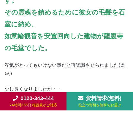
す。
その霊魂を鎮めるために彼女の毛髪を石
室に納め、
如意輪観音を安置回向した建物が龍腹寺
の毛堂でした。
浮気がとってもいけない事だと再認識させられました(＠_
＠;)
少し長くなりましたが・・
延命地蔵尊にお近くの方は行ってみましょう!!
0120-343-444
資料請求(無料)
24時間365日 相談員がご対応
役立つ資料を無料でお届け