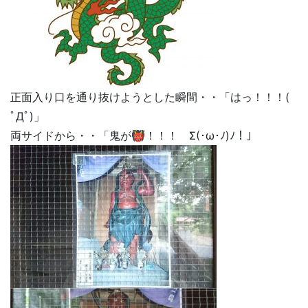
正面入り口を通り抜けようとした瞬間・・「はっ！！！(
ﾟДﾟ)」
両サイドから・・「鬼が👹！！！ Σ(･ω･ﾉ)ﾉ！」