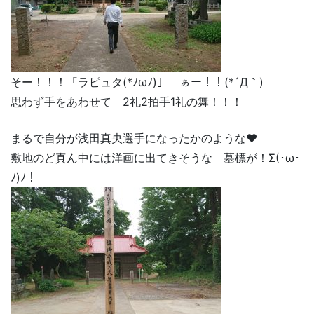
そー！！！「ラピュタ(*ﾉωﾉ)」 ぁー！！(*´Д｀)
思わず手をあわせて 2礼2拍手1礼の舞！！！
まるで自分が浅田真央選手になったかのような♥
敷地のど真ん中には洋画に出てきそうな 墓標が！Σ(･ω･
ﾉ)ﾉ！