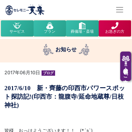
サービス
プラン
葬儀場・斎場
お急ぎの方
お知らせ
供花・供物のご注文
2017年06月10日
ブログ
2017/6/10 新・齊藤の印西市パワースポッ
ト探訪記!(印西市：龍腹寺/延命地蔵尊/日枝
神社)
皆様、おっはようございます！！ (*´з`)