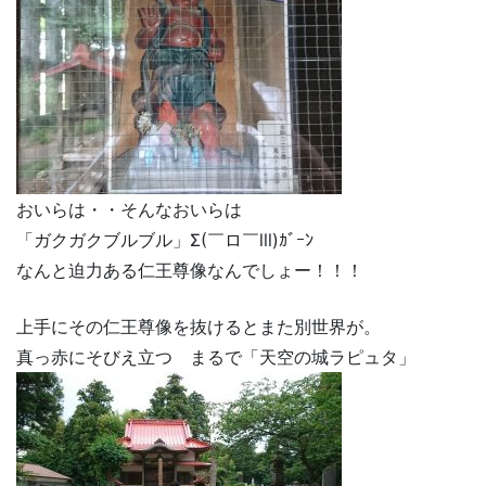
おいらは・・そんなおいらは
「ガクガクブルブル」Σ(￣ロ￣lll)ｶﾞｰﾝ
なんと迫力ある仁王尊像なんでしょー！！！
上手にその仁王尊像を抜けるとまた別世界が。
真っ赤にそびえ立つ まるで「天空の城ラピュタ」