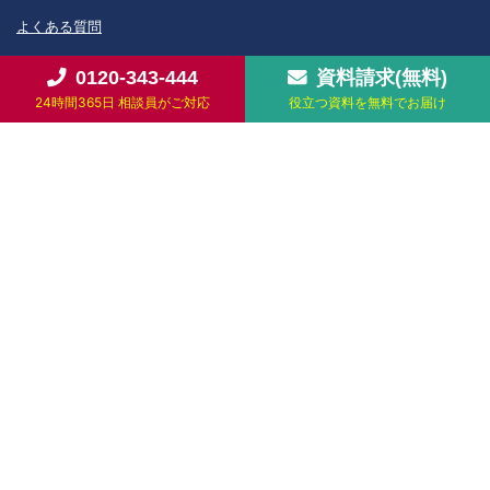
よくある質問
お知らせ
供花・供物のご注文
会社案内
お問い合わせ・資料請求
0120-343-444
資料請求(無料)
24時間365日 相談員がご対応
役立つ資料を無料でお届け
個人情報保護方針
テンライ
株式会社
(旧株式会社茶の八)
〒277-0913 千葉県柏市五條谷32-12 / tel 0120-343-444
Copyright © 2026 Tenlai Co.,Ltd. All rights reserved.