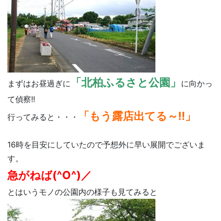
「北柏ふるさと公園」
まずはお昼過ぎに
に向かっ
て偵察!!
「もう露店出てる～!!」
行ってみると・・・
16時を目安にしていたので予想外に早い展開でございま
す。
急がねば(^O^)／
とはいうモノの公園内の様子も見てみると