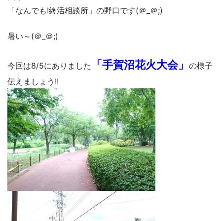
「なんでも!終活相談所」の野口です(＠_＠;)
暑い～(＠_＠;)
「手賀沼花火大会」
今回は8/5にありました
の様子
伝えましょう!!