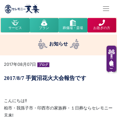
サービス
プラン
葬儀場・斎場
お急ぎの方
お知らせ
供花・供物のご注文
2017年08月07日
ブログ
2017/8/7 手賀沼花火大会報告です
こんにちは!!
柏市・我孫子市・印西市の家族葬・１日葬ならセレモニー
天来!