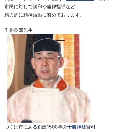
市民に対して講和や座禅指導など
精力的に精神活動に努めております。
千勝良郎先生
つくば市にある創建1500年の
千勝神社
宮司