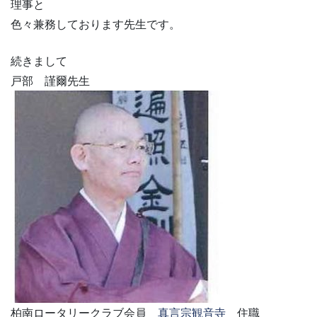
理事と
色々兼務しております先生です。
続きまして
戸部 謹爾先生
柏南ロータリークラブ会員
真言宗観音寺
住職