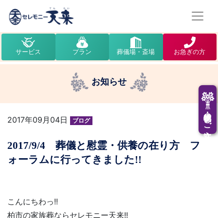
サービス
プラン
葬儀場・斎場
お急ぎの方
お知らせ
供花・供物のご注文
2017年09月04日
ブログ
2017/9/4 葬儀と慰霊・供養の在り方 フ
ォーラムに行ってきました!!
こんにちわっ!!
柏市の家族葬ならセレモニー天来!!