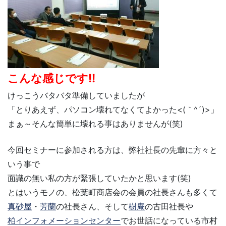
こんな感じです!!
けっこうバタバタ準備していましたが
「とりあえず、パソコン壊れてなくてよかった<(｀^´)>」
まぁ～そんな簡単に壊れる事はありませんが(笑)
今回セミナーに参加される方は、弊社社長の先輩に方々と
いう事で
面識の無い私の方が緊張していたかと思います(笑)
とはいうモノの、松葉町商店会の会員の社長さんも多くて
真砂屋
・
芳蘭
の社長さん、そして
樹庵
の古田社長や
柏インフォメーションセンター
でお世話になっている市村