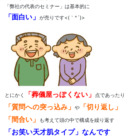
「弊社の代表のセミナー」は基本的に
「面白い」
が売りです<(｀^´)>
「葬儀屋っぽくない」
とにかく
点であったり
「質問への突っ込み」
「切り返し」
や
「間合い」
も考えて頭の中で構成を繰り返す
「お笑い天才肌タイプ」なんです