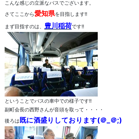
こんな感じの立派なバスでございます。
愛知県
さてここから
を目指します!!
豊川稲荷
まず目指すのは、
です!!
ということでバスの車中での様子です!!
副町会長の西野さんが音頭を取って・・・・
既に酒盛りしております(＠_＠;)
後ろは