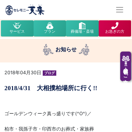
サービス
プラン
葬儀場・斎場
お急ぎの方
お知らせ
供花・供物のご注文
2018年04月30日
ブログ
2018/4/31 大相撲柏場所に行く!!
ゴールデンウィーク真っ盛りです(^O^)／
柏市・我孫子市・印西市のお葬式・家族葬