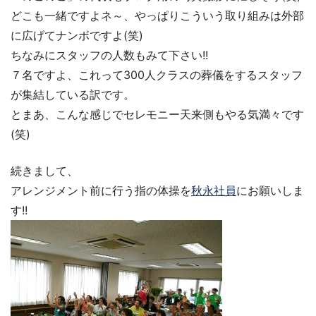
どこも一緒ですよネ～、やっぱりこういう取り組みは外部
に広げてナンボですよ(笑)
ちなみにスタッフの人数もみて下さい!!
７名ですよ、これって300人クラスの葬儀をするスタッフ
が集結している訳です。
とまあ、こんな感じでセレモニー天来側もやる気満々です
(笑)
続きまして、
アレンジメント前に行う指の体操を
秋永社員
にお願いしま
す!!