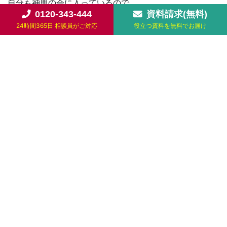
自分も神輿の会に入っているので
0120-343-444
資料請求(無料)
やっぱりテンションあがります!!
24時間365日 相談員がご対応
役立つ資料を無料でお届け
飾りをするのが本当に大変なんですよ～。
飾りも提灯も綺麗なんで、機会があれば
担いでみたいなぁ～(‘ω’)ノ
とまぁ、時間まで神輿を堪能した後に
ビュッフェのある26階までいきます!!