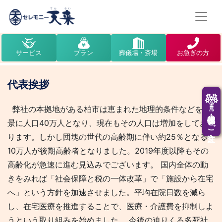
サービス
プラン
葬儀場・斎場
お急ぎの方
代表挨拶
弊社の本拠地がある柏市は恵まれた地理的条件などを背
供花・供物のご注文
景に人口40万人となり、現在もその人口は増加をしてお
ります。しかし団塊の世代の高齢期に伴い約25％となる
10万人が後期高齢者となりました。2019年度以降もその
高齢化が急速に進む見込みでございます。 国内全体の動
きをみれば「社会保障と税の一体改革」で「施設から在宅
へ」という方針を加速させました。平均在院日数を減ら
し、在宅医療を推進することで、医療・介護費を抑制しよ
うという取り組みを始めました。 今後の迫りくる多死社