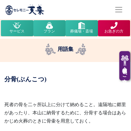
サービス
プラン
葬儀場・斎場
お急ぎの方
用語集
供花・供物のご注文
分骨(ぶんこつ)
死者の骨を二ヶ所以上に分けて納めること。遠隔地に郷里
があったり、本山に納骨するために、分骨する場合はあら
かじめ火葬のときに骨壷を用意しておく。