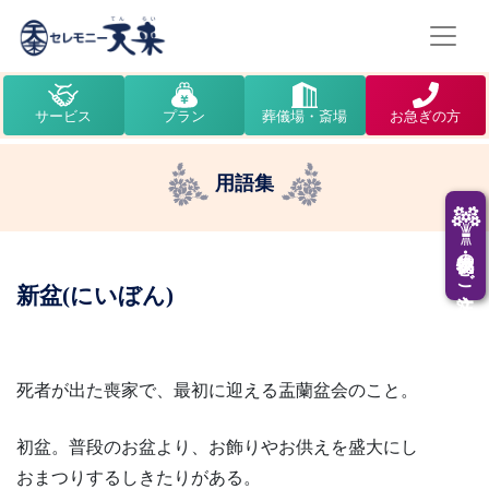
サービス
プラン
葬儀場・斎場
お急ぎの方
用語集
供花・供物のご注文
新盆(にいぼん)
死者が出た喪家で、最初に迎える盂蘭盆会のこと。
初盆。普段のお盆より、お飾りやお供えを盛大にし
おまつりするしきたりがある。