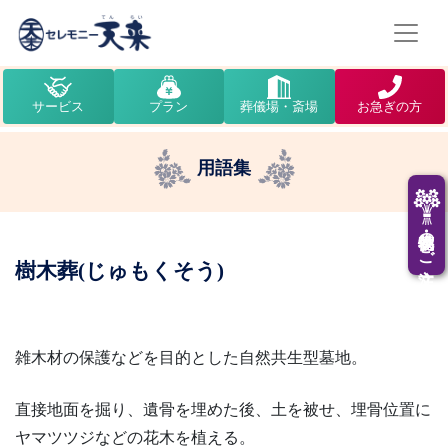
サービス
プラン
葬儀場・斎場
お急ぎの方
用語集
供花・供物のご注文
樹木葬(じゅもくそう)
雑木材の保護などを目的とした自然共生型墓地。
直接地面を掘り、遺骨を埋めた後、土を被せ、埋骨位置に
ヤマツツジなどの花木を植える。