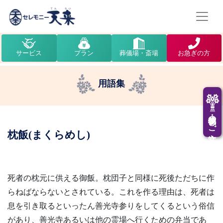
サービス
プラン
葬儀場・斎場
お急ぎの方
用語集
供花・供物のご注文
枕飯(まくらめし)
死者の枕元に供える御飯。枕団子と同様に死後ただちに作
らねばならないとされている。これを作る理由は、死者は
息を引き取るといったん善光寺参りをしてくるという俗信
があり、善光寺あるいは他の霊場へ行くための弁当であ