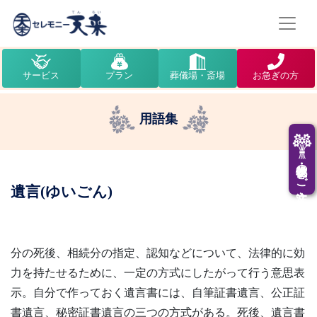
サービス
プラン
葬儀場・斎場
お急ぎの方
用語集
供花・供物のご注文
遺言(ゆいごん)
分の死後、相続分の指定、認知などについて、法律的に効
力を持たせるために、一定の方式にしたがって行う意思表
示。自分で作っておく遺言書には、自筆証書遺言、公正証
書遺言、秘密証書遺言の三つの方式がある。死後、遺言書