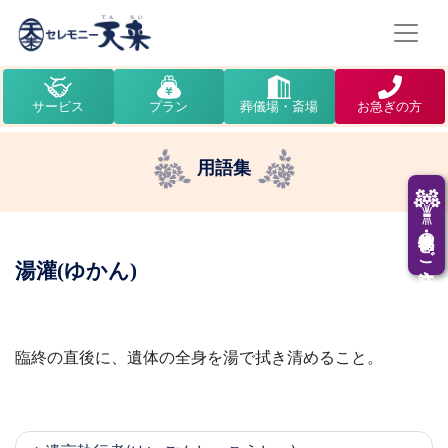
サービス
プラン
葬儀場・斎場
お急ぎの方
用語集
供花・供物のご注文
湯灌(ゆかん)
臨終の直後に、遺体の全身を湯で拭き清めること。