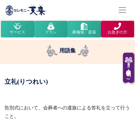
サービス
プラン
葬儀場・斎場
お急ぎの方
用語集
供花・供物のご注文
立礼(りつれい)
告別式において、会葬者への遺族による答礼を立って行う
こと。