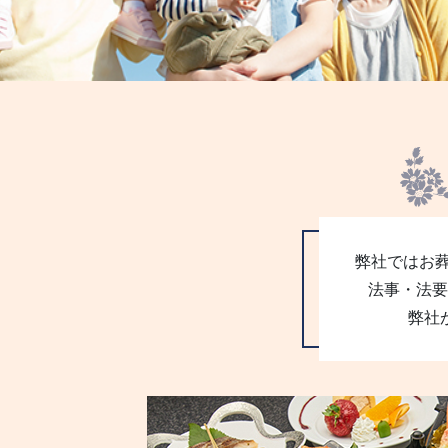
弊社ではお
法事・法要
弊社