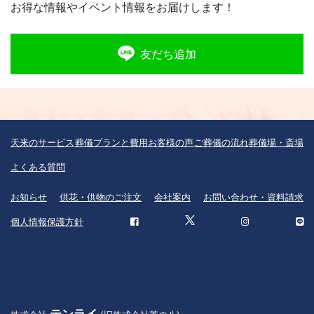
お得な情報やイベント情報をお届けします！
名・住所・連絡先・主な相談内容を電話または電子
メールで提供します。
〈3〉香典返しのため弊社と業務提携している百貨
友だち追加
店等の専門業者に葬儀申込者の氏名・住所・連絡
先・主な相談内容を電話または電子メールで提供し
ます。
個人情報の委託
天来のサービス
葬儀プランと費用
お客様の声
ご葬儀の流れ
葬儀場・斎場
会員管理の適切な運営のために下記の業者に業務委
よくある質問
託するにあたりお客様の個人情報を提供する際は、
弊社は、個人情報を適切に保護できる管理体制を敷
お知らせ
供花・供物のご注文
会社案内
お問い合わせ・資料請求
き実行していることを条件として委託先を厳選した
個人情報保護方針
うえで、機密保持契約を委託先と締結し、お客様の
個人情報を厳密に管理しております。
個人情報を提供されることの任意性について
個人情報の提供はご自身の任意です。ただし、お客
様の宗教宗派に関する個人情報は、葬儀の施行のた