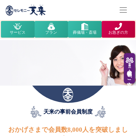
サービス
プラン
葬儀場・斎場
お急ぎの方
供花・供物のご注文
天来の事前会員制度
おかげさまで会員数8,000人を突破しまし