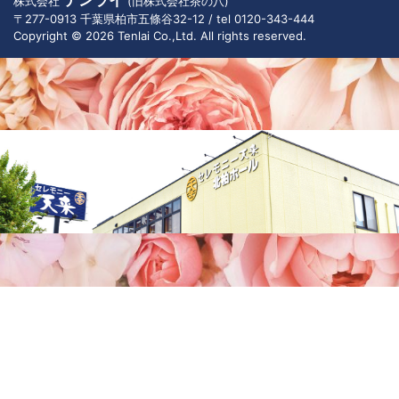
テンライ
株式会社
(旧株式会社茶の八)
め、弊社において正当な事業遂行の範囲内で利用い
〒277-0913 千葉県柏市五條谷32-12 / tel 0120-343-444
Copyright © 2026 Tenlai Co.,Ltd. All rights reserved.
たします。お客様がご自身の個人情報を弊社に提供
されるか否かは、お客様のご判断によりますが、も
しご提供されない場合には、適切なサービスが提供
できない場合がありますので予めご了承ください。
個人情報の開示等の請求
登録者はご自身の個人情報について開示・修正・削
除等を求めることができます。希望される場合は下
記の問合せ窓口までお問い合わせ下さい。
お問合せ窓口
〒277-0913
千葉県柏市五條谷32-12
株式会社テンライ（旧 株式会社茶の八）
Eメール：info@cha-no-8.com
電話 0120-343-444（受付時間 9:00～18:00※）