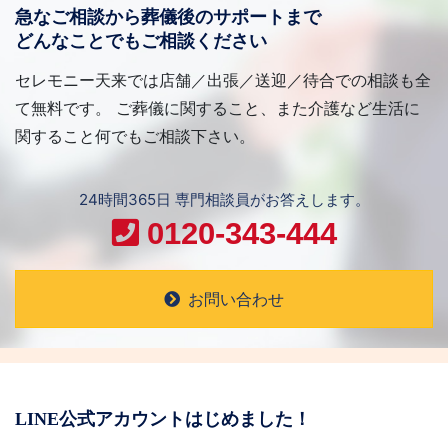
急なご相談から葬儀後のサポートまで
ため、弊社において正当な事業遂行の範囲内で利用
どんなことでもご相談ください
いたします。具体的には以下の通りとなります。
〈1〉お客様からの各種お問い合わせの対応のため
セレモニー天来では店舗／出張／送迎／待合での相談も全
〈2〉当社の提供するサービス、イベント、商品の
て無料です。 ご葬儀に関すること、また介護など生活に
案内及び販売のため
関すること何でもご相談下さい。
〈3〉当社の提供する新商品・サービス・イベント
等のご案内ためのＤＭ発送、電話、訪問等のため
24時間365日 専門相談員がお答えします。
個人情報の第三者への提供
0120-343-444
ご希望のあるお客様には下記の業者に個人情報を弊
社以外の第三者に提供することがあります。
〈1〉相続手続のため弊社と業務提携している税理士
お問い合わせ
や司法書士等の専門家に葬儀申込者の氏名・住所・
連絡先・主な相談内容を電話または電子メールで提
供します。
〈2〉納骨や埋葬のため弊社と業務提携している墓
LINE公式アカウントはじめました！
石業者・仏壇仏具店・霊園会社等の専門業者に氏