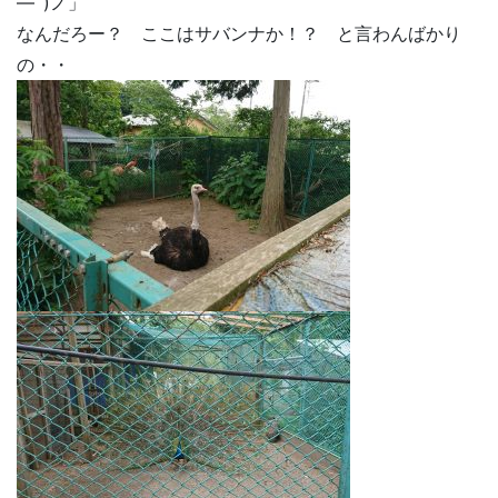
―´)ノ」
なんだろー？ ここはサバンナか！？ と言わんばかり
の・・