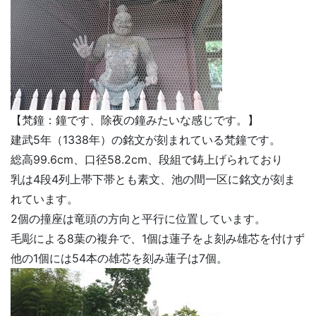
【梵鐘：鐘です、除夜の鐘みたいな感じです。】
建武5年（1338年）の銘文が刻まれている梵鐘です。
総高99.6cm、口径58.2cm、段組で鋳上げられており
乳は4段4列上帯下帯とも素文、池の間一区に銘文が刻ま
れています。
2個の撞座は竜頭の方向と平行に位置しています。
毛彫による8葉の複弁で、1個は蓮子をよ刻み雄芯を付けず
他の1個には54本の雄芯を刻み蓮子は7個。