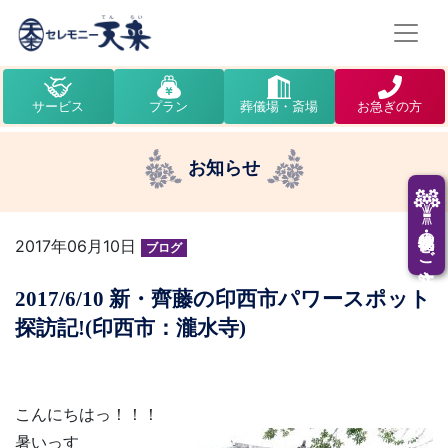
サービス
プラン
葬儀場・斎場
お急ぎの方
お知らせ
供花・供物のご注文
2017年06月10日
ブログ
2017/6/10 新・齊藤の印西市パワースポット
探訪記!(印西市：瀧水寺)
こんにちはっ！！！
暑いっす