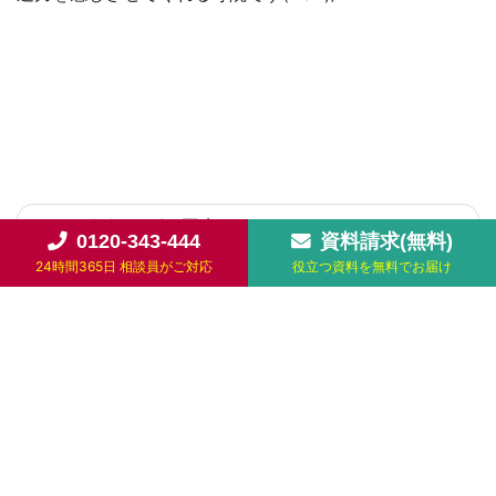
2017/6/7 つばめ再来・・・
0120-343-444
資料請求(無料)
24時間365日 相談員がご対応
役立つ資料を無料でお届け
2017/6/10 新・齊藤の印西市パワースポット探訪記!
(印西市：龍腹寺/延命地蔵尊/日枝神社)
お知らせ