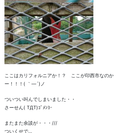
ここはカリフォルニアか！？ ここが印西市なのか
ー！！！( ｀―´)ノ
ついつい叫んでしまいました・・
さーせん( TДT)ｺﾞﾒﾝﾖｰ
またまた余談が・・・///
ついくせで…