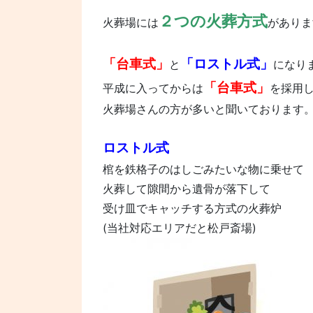
２つの火葬方式
火葬場には
がありま
「台車式」
「ロストル式」
と
になり
「台車式」
平成に入ってからは
を採用
火葬場さんの方が多いと聞いております
ロストル式
棺を鉄格子のはしごみたいな物に乗せて
火葬して隙間から遺骨が落下して
受け皿でキャッチする方式の火葬炉
(当社対応エリアだと松戸斎場)