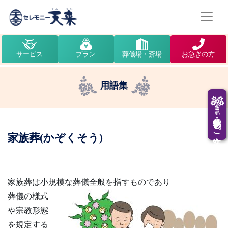
サービス
プラン
葬儀場・斎場
お急ぎの方
用語集
供花・供物のご注文
家族葬(かぞくそう)
家族葬は小規模な葬儀全般を指すものであり
葬儀の様式
や宗教形態
を規定する