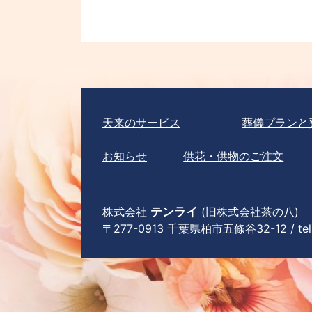
天来のサービス
葬儀プランと
お知らせ
供花・供物のご注文
株式会社
テンライ
(旧株式会社茶の八)
〒277-0913 千葉県柏市五條谷32-12 / tel 