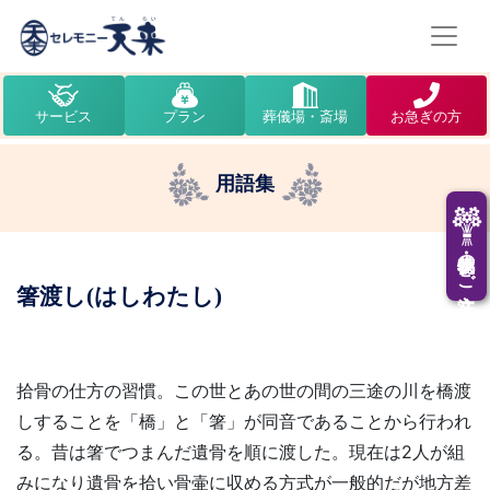
サービス
プラン
葬儀場・斎場
お急ぎの方
用語集
供花・供物のご注文
箸渡し(はしわたし)
拾骨の仕方の習慣。この世とあの世の間の三途の川を橋渡
しすることを「橋」と「箸」が同音であることから行われ
る。昔は箸でつまんだ遺骨を順に渡した。現在は2人が組
みになり遺骨を拾い骨壷に収める方式が一般的だが地方差