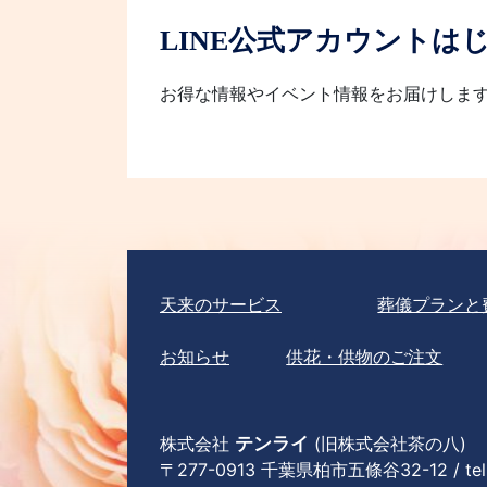
LINE公式アカウントは
お得な情報やイベント情報をお届けしま
天来のサービス
葬儀プランと
お知らせ
供花・供物のご注文
株式会社
テンライ
(旧株式会社茶の八)
〒277-0913 千葉県柏市五條谷32-12 / tel 