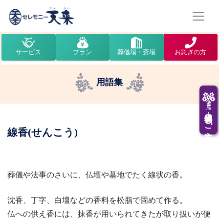
サービス
プラン
葬儀場・斎場
お急ぎの方
用語集
供花・供物のご注文
線香(せんこう)
葬儀や法事のさいに、仏壇や墓地でたく線状の香。
沈香、丁字、白壇などの香料を松脂で固めて作る。
仏への供え香には、抹香が用いられてきたが取り扱いが便