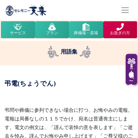
サービス
プラン
葬儀場・斎場
お急ぎの方
用語集
供花・供物のご注文
弔電(ちょうでん)
弔問や葬儀に参列できない場合に打つ、お悔やみの電報。
電報は局番なしの１１５でかけ、宛名は普通喪主にしま
す。電文の例文は、「謹んで哀悼の意を表します」「ご逝
去を悼み、謹んでお悔やみ申し上げます」「ご尊父様のご