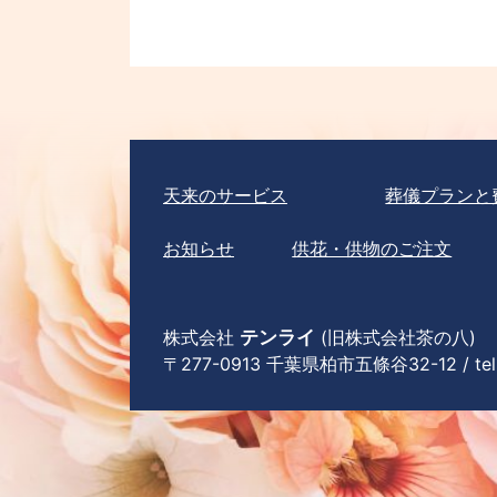
天来のサービス
葬儀プランと
お知らせ
供花・供物のご注文
株式会社
テンライ
(旧株式会社茶の八)
〒277-0913 千葉県柏市五條谷32-12 / tel 