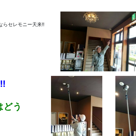
らセレモニー天来!!
!
はどう