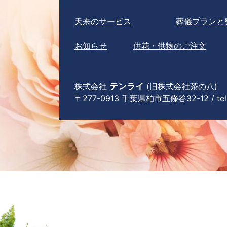
天来のサービス
葬儀プランと
お知らせ
供花・供物のご注文
株式会社
テンライ
(旧株式会社茶の八)
〒277-0913 千葉県柏市五條谷32-12 / tel 