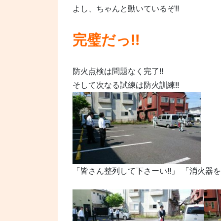
よし、ちゃんと動いているぞ!!
完璧だっ!!
防火点検は問題なく完了!!
そして次なる試練は防火訓練!!
「皆さん整列して下さーい!!」 「消火器