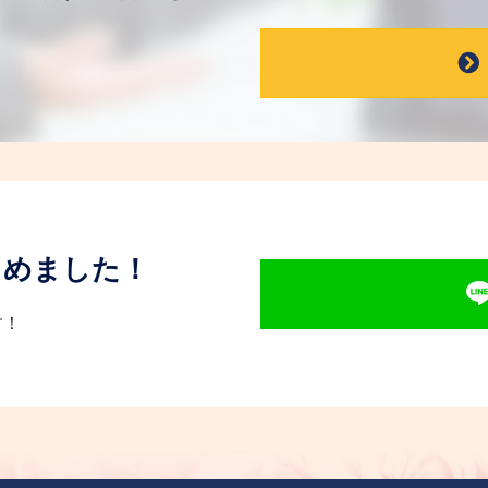
じめました！
す！