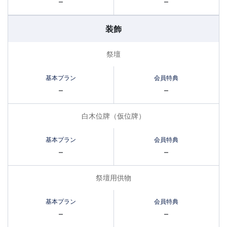
–
–
装飾
祭壇
–
–
白木位牌（仮位牌）
–
–
祭壇用供物
–
–