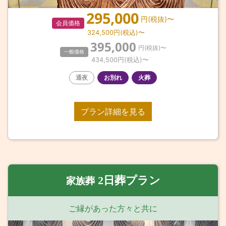
295,000
円(税抜)〜
会員価格
324,500
円(税込)〜
395,000
円(税抜)〜
一般価格
434,500
円(税込)〜
通夜
お別れ
火葬
プラン詳細を見る
2日葬プラン
家族葬
ご縁があった方々と共に