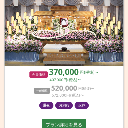
370,000
円(税抜)〜
会員価格
407,000
円(税込)〜
520,000
円(税抜)〜
一般価格
572,000
円(税込)〜
通夜
お別れ
火葬
プラン詳細を見る