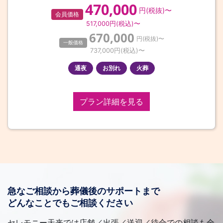
470,000
円(税抜)〜
会員価格
517,000
円(税込)〜
670,000
円(税抜)〜
一般価格
737,000
円(税込)〜
通夜
お別れ
火葬
プラン詳細を見る
急なご相談から葬儀後のサポートまで
どんなことでもご相談ください
セレモニー天来では店舗／出張／送迎／待合での相談も全