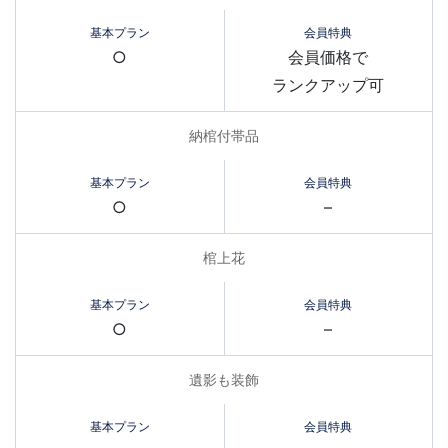
○
会員価格で
ランクアップ可
納棺付帯品
○
–
棺上花
○
–
遺影も装飾