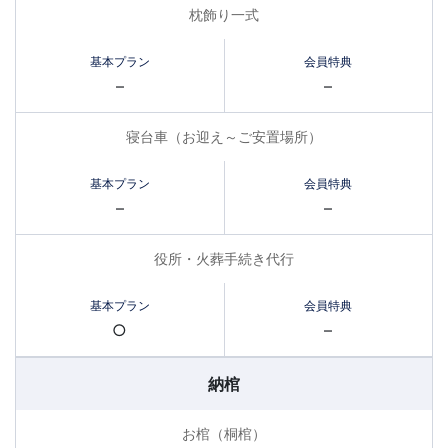
枕飾り一式
–
–
寝台車（お迎え～ご安置場所）
–
–
役所・火葬手続き代行
○
–
納棺
お棺（桐棺）