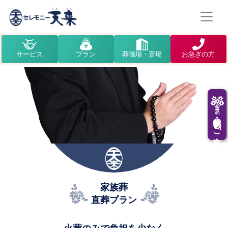
サービス
プラン
葬儀場・斎場
お急ぎの方
供花・供物のご注文
家族葬
直葬プラン